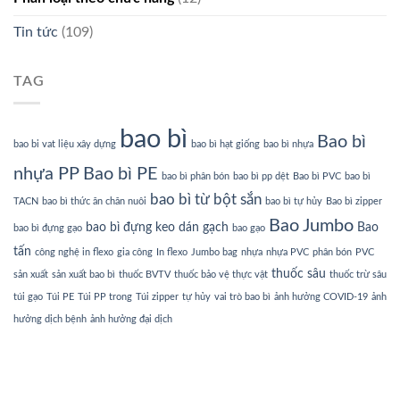
Tin tức
(109)
TAG
bao bì
Bao bì
bao bi vat liệu xây dựng
bao bì hạt giống
bao bì nhựa
nhựa PP
Bao bì PE
bao bì phân bón
bao bì pp dệt
Bao bì PVC
bao bì
bao bì từ bột sắn
TACN
bao bì thức ăn chăn nuôi
bao bì tự hủy
Bao bì zipper
Bao Jumbo
bao bì đựng keo dán gạch
Bao
bao bì đựng gạo
bao gạo
tấn
công nghệ in flexo
gia công
In flexo
Jumbo bag
nhựa
nhựa PVC
phân bón
PVC
thuốc sâu
sản xuất
sản xuất bao bì
thuốc BVTV
thuốc bảo vệ thực vật
thuốc trừ sâu
túi gạo
Túi PE
Túi PP trong
Túi zipper
tự hủy
vai trò bao bì
ảnh hưởng COVID-19
ảnh
hưởng dịch bệnh
ảnh hưởng đại dịch