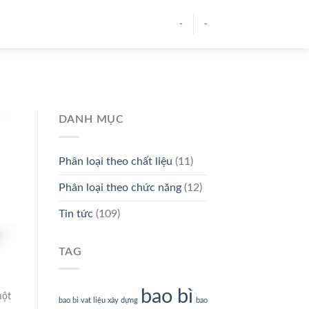
-
-
DANH MỤC
Phân loại theo chất liệu
(11)
Phân loại theo chức năng
(12)
Tin tức
(109)
TAG
bao bì
một
bao bi vat liệu xây dựng
bao