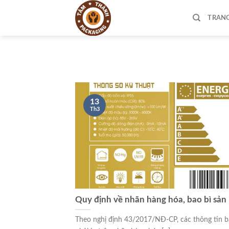
Skip
to
TRAN
content
13
Th3
Quy định về nhãn hàng hóa, bao bì sả
Theo nghị định 43/2017/NĐ-CP, các thông tin b