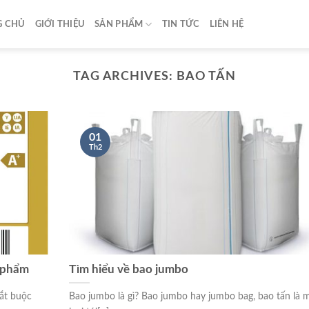
G CHỦ
GIỚI THIỆU
SẢN PHẨM
TIN TỨC
LIÊN HỆ
TAG ARCHIVES:
BAO TẤN
01
Th2
n phẩm
Tìm hiểu về bao jumbo
ắt buộc
Bao jumbo là gì? Bao jumbo hay jumbo bag, bao tấn là 