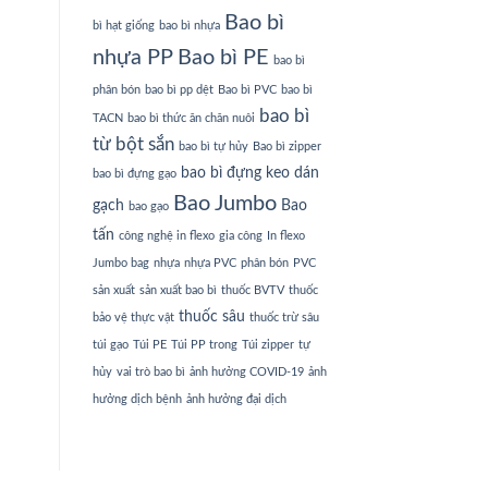
Bao bì
bì hạt giống
bao bì nhựa
nhựa PP
Bao bì PE
bao bì
phân bón
bao bì pp dệt
Bao bì PVC
bao bì
bao bì
TACN
bao bì thức ăn chăn nuôi
từ bột sắn
bao bì tự hủy
Bao bì zipper
bao bì đựng keo dán
bao bì đựng gạo
Bao Jumbo
gạch
Bao
bao gạo
tấn
công nghệ in flexo
gia công
In flexo
Jumbo bag
nhựa
nhựa PVC
phân bón
PVC
sản xuất
sản xuất bao bì
thuốc BVTV
thuốc
thuốc sâu
bảo vệ thực vật
thuốc trừ sâu
túi gạo
Túi PE
Túi PP trong
Túi zipper
tự
hủy
vai trò bao bì
ảnh hưởng COVID-19
ảnh
hưởng dịch bệnh
ảnh hưởng đại dịch