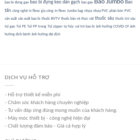
Bao Jumbo
bao bì đựng keo dán gạch
Bao
bao bì đựng gạo
bao gạo
tấn
công nghệ in flexo
gia công
In flexo
Jumbo bag
nhựa
nhựa PVC
phân bón
PVC
thuốc sâu
sản xuất
sản xuất bao bì
thuốc BVTV
thuốc bảo vệ thực vật
thuốc trừ sâu
túi gạo
Túi PE
Túi PP trong
Túi zipper
tự hủy
vai trò bao bì
ảnh hưởng COVID-19
ảnh
hưởng dịch bệnh
ảnh hưởng đại dịch
DỊCH VỤ HỖ TRỢ
- Hỗ trợ thiết kế miễn phí
- Chăm sóc khách hàng chuyên nghiệp
- Tư vấn đáp ứng đúng mong muốn của khách hàng.
- Máy móc thiết bị - công nghệ hiện đại
- Chất lượng đảm bảo - Giá cả hợp lý