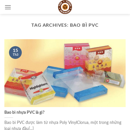
Skip
to
content
TAG ARCHIVES:
BAO BÌ PVC
15
Th3
Bao bì nhựa PVC là gì?
Bao bì PVC được làm từ nhựa Poly VinylClorua, một trong những
loại nhựa đầu[...]