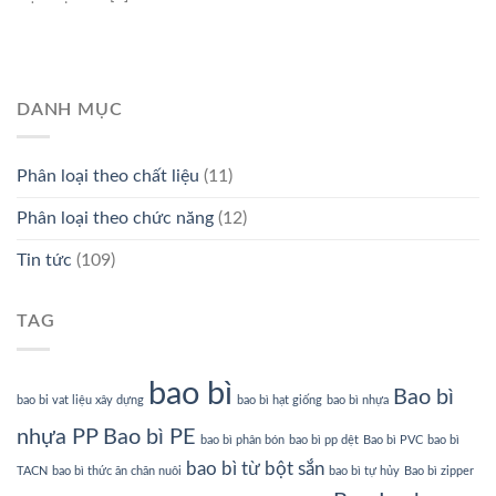
DANH MỤC
Phân loại theo chất liệu
(11)
Phân loại theo chức năng
(12)
Tin tức
(109)
TAG
bao bì
Bao bì
bao bi vat liệu xây dựng
bao bì hạt giống
bao bì nhựa
nhựa PP
Bao bì PE
bao bì phân bón
bao bì pp dệt
Bao bì PVC
bao bì
bao bì từ bột sắn
TACN
bao bì thức ăn chăn nuôi
bao bì tự hủy
Bao bì zipper