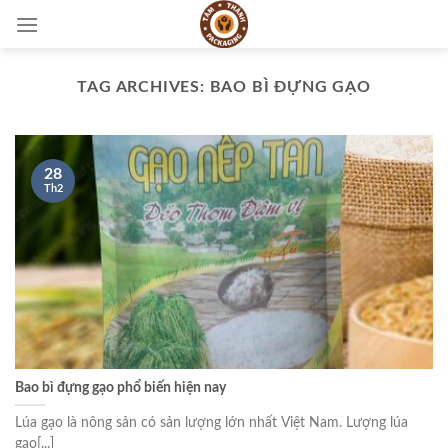
Skip
to
content
TAG ARCHIVES:
BAO BÌ ĐỰNG GẠO
28
Th2
Bao bì đựng gạo phổ biến hiện nay
Lúa gạo là nông sản có sản lượng lớn nhất Việt Nam. Lượng lúa
gạo[...]