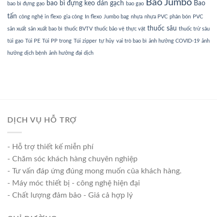
Bao Jumbo
bao bì đựng keo dán gạch
Bao
bao bì đựng gạo
bao gạo
tấn
công nghệ in flexo
gia công
In flexo
Jumbo bag
nhựa
nhựa PVC
phân bón
PVC
thuốc sâu
sản xuất
sản xuất bao bì
thuốc BVTV
thuốc bảo vệ thực vật
thuốc trừ sâu
túi gạo
Túi PE
Túi PP trong
Túi zipper
tự hủy
vai trò bao bì
ảnh hưởng COVID-19
ảnh
hưởng dịch bệnh
ảnh hưởng đại dịch
DỊCH VỤ HỖ TRỢ
- Hỗ trợ thiết kế miễn phí
- Chăm sóc khách hàng chuyên nghiệp
- Tư vấn đáp ứng đúng mong muốn của khách hàng.
- Máy móc thiết bị - công nghệ hiện đại
- Chất lượng đảm bảo - Giá cả hợp lý