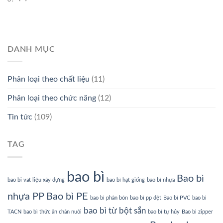
DANH MỤC
Phân loại theo chất liệu
(11)
Phân loại theo chức năng
(12)
Tin tức
(109)
TAG
bao bì
Bao bì
bao bi vat liệu xây dựng
bao bì hạt giống
bao bì nhựa
nhựa PP
Bao bì PE
bao bì phân bón
bao bì pp dệt
Bao bì PVC
bao bì
bao bì từ bột sắn
TACN
bao bì thức ăn chăn nuôi
bao bì tự hủy
Bao bì zipper