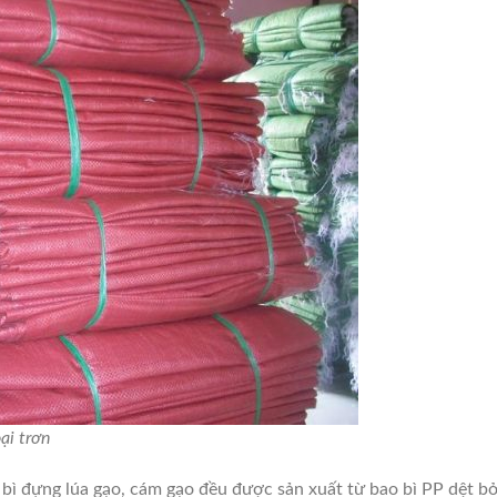
ại trơn
o bì đựng lúa gạo, cám gạo đều được sản xuất từ bao bì PP dệt 