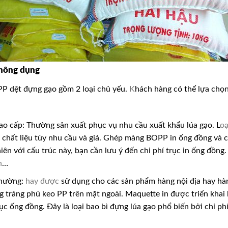
thông dụng
 PP dệt đựng gạo gồm 2 loại chủ yếu.
K
hách hàng có thể lựa chọn
ao cấp: Thường sản xuất phục vụ nhu cầu xuất khẩu lúa gạo. L
oạ
 chất liệu tùy nhu cầu và giá. Ghép màng BOPP in ống đồng và c
ên với cấu trúc này, bạn cần lưu ý đến chi phí trục in ống đồng
h
…
thường:
hay được
sử dụng cho các sản phẩm hàng nội địa hay hàn
 tráng phủ keo PP trên mặt ngoài. Maquette in được triển khai
ục ống đồng. Đây là loại bao bì đựng lúa gạo phổ biến bởi chi ph