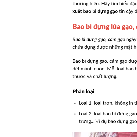
thương hiệu. Hãy tìm hiểu đặ
xuất bao bì đựng gạo
tin cậy 
Bao bì đựng lúa gạo,
Bao bì đựng gạo, cám gạo
ngày 
chứa đựng được những mặt hà
Bao bì đựng gạo, cám gạo được
dệt mành cuộn
.
Mỗi loại bao 
thước và chất lượng
.
Phân loại
Loại 1: loại trơn, không in
Loại 2: loại bao bì đựng gạ
trưng..
.
V
í dụ bao đựng gạo