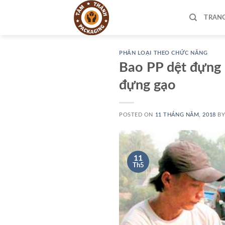
Skip
to
TRAN
content
PHÂN LOẠI THEO CHỨC NĂNG
Bao PP dệt đựng l
đựng gạo
POSTED ON
11 THÁNG NĂM, 2018
B
11
Th5