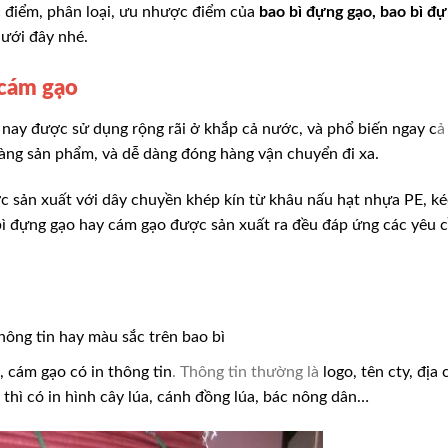
c điểm, phân loại, ưu nhược điểm của
bao bì đựng gạo, bao bì 
dưới đây nhé.
 cám gạo
nay được sử dụng rộng rãi ở khắp
cả nước, và phổ biến ngay c
ả
ng sản phẩm, và dễ dàng đóng hàng vận chuyển đi xa.
 sản xuất với dây chuyền khép kín từ khâu nấu hạt nhựa PE, kéo
bì đựng gạo hay cám gạo được sản xuất ra đều đáp ứng các yêu cầ
 thông tin hay màu sắc trên bao bì
o, cám gạo có in thông tin
. Thông tin thường là
logo, tên cty, địa
 thì có in hình cây lúa, cánh đồng lúa, bác nông dân…