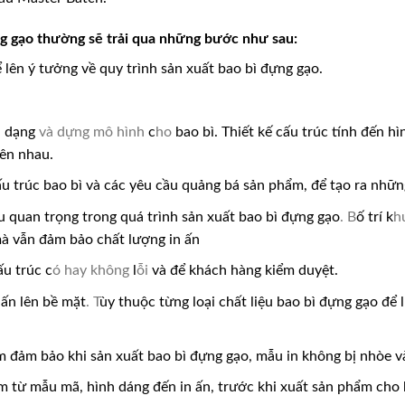
ng gạo thường sẽ trải qua những bước như sau:
 lên ý tưởng về quy trình sản xuất bao bì đựng gạo.
nh dạng
và dựng mô hình
c
ho
bao bì. Thiết kế cấu trúc tính đến h
lên nhau.
u trúc bao bì và các yêu cầu quảng bá sản phẩm, để tạo ra nhữn
âu quan trọng trong quá trình sản xuất bao bì đựng gạo
. B
ố trí k
h
 mà vẫn đảm bảo chất lượng in ấn
u trúc c
ó hay không
l
ỗi
và để khách hàng kiểm duyệt.
 ấn lên bề mặt
.
T
ùy thuộc từng loại chất liệu bao bì đựng gạo để 
m đảm bảo khi sản xuất bao bì đựng gạo, mẫu in không bị nhòe 
m từ mẫu mã, hình dáng đến in ấn, trước khi xuất sản phẩm cho