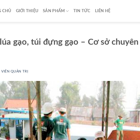
G CHỦ
GIỚI THIỆU
SẢN PHẨM
TIN TỨC
LIÊN HỆ
úa gạo, túi đựng gạo – Cơ sở chuyên 
Y
VIÊN QUẢN TRỊ