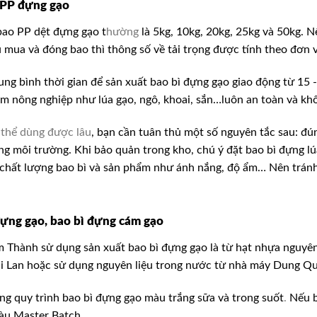
 PP
đựng gạo
 bao PP dệt đựng gạo
t
hường
là 5kg, 10kg, 20kg, 25kg và 50kg. 
 mua và đóng bao thì thông số về tải trọng được tính theo đơn v
ung bình thời gian để sản xuất bao bì đựng gạo giao động từ 15
m nông nghiệp như lúa gạo, ngô, khoai, sắn…luôn an toàn và khô
 thể dùng được lâu
, bạn cần tuân thủ một số nguyên tắc sau: đún
ng môi trường. Khi bảo quản trong kho, chú ý đặt bao bì đựng l
 chất lượng bao bì và sản phẩm
như ánh nắng, độ ẩm… Nên tránh 
đựng gạo, bao bì đựng cám gạo
 Thành sử dụng sản xuất bao bì đựng gạo là từ hạt nhựa nguyên
i Lan hoặc sử dụng nguyên liệu trong nước từ nhà máy Dung Qu
ng quy trình bao bì đựng gạo màu trắng sữa và trong suốt
.
Nếu b
màu Master Batch.