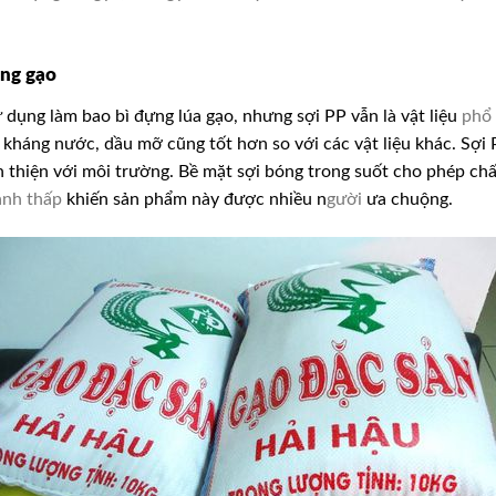
ựng gạo
ử dụng làm bao bì đựng lúa gạo, nhưng sợi PP vẫn là vật liệu
phổ 
g kháng nước, dầu mỡ
cũng tốt hơn so với các vật liệu khác. Sợ
 thiện với môi trường. Bề mặt sợi bóng trong suốt cho phép chấ
ành thấp
khiến sản phẩm này được nhiều n
gười
ưa chuộng.