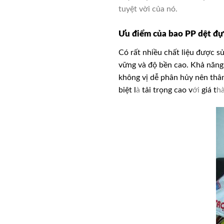
tuyệt vời của nó.
Ưu điểm của bao PP dệt đ
Có rất nhiều chất liệu được s
vững và độ bền cao. Khả năn
không vị dễ phân hủy nên thân
biệt l
à
tải trọng cao v
ới
giá t
h