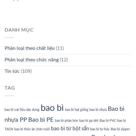
DANH MỤC
Phân loại theo chất liệu
(11)
Phân loại theo chức năng
(12)
Tin tức
(109)
TAG
bao bì
Bao bì
bao bi vat liệu xây dựng
bao bì hạt giống
bao bì nhựa
nhựa PP
Bao bì PE
bao bì phân bón
bao bì pp dệt
Bao bì PVC
bao bì
bao bì từ bột sắn
TACN
bao bì thức ăn chăn nuôi
bao bì tự hủy
Bao bì zipper