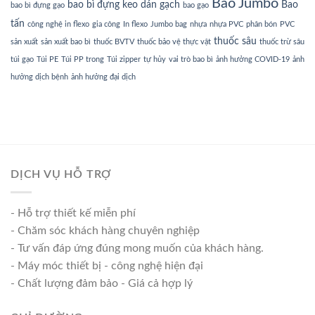
Bao Jumbo
bao bì đựng keo dán gạch
Bao
bao bì đựng gạo
bao gạo
tấn
công nghệ in flexo
gia công
In flexo
Jumbo bag
nhựa
nhựa PVC
phân bón
PVC
thuốc sâu
sản xuất
sản xuất bao bì
thuốc BVTV
thuốc bảo vệ thực vật
thuốc trừ sâu
túi gạo
Túi PE
Túi PP trong
Túi zipper
tự hủy
vai trò bao bì
ảnh hưởng COVID-19
ảnh
hưởng dịch bệnh
ảnh hưởng đại dịch
DỊCH VỤ HỖ TRỢ
- Hỗ trợ thiết kế miễn phí
- Chăm sóc khách hàng chuyên nghiệp
- Tư vấn đáp ứng đúng mong muốn của khách hàng.
- Máy móc thiết bị - công nghệ hiện đại
- Chất lượng đảm bảo - Giá cả hợp lý