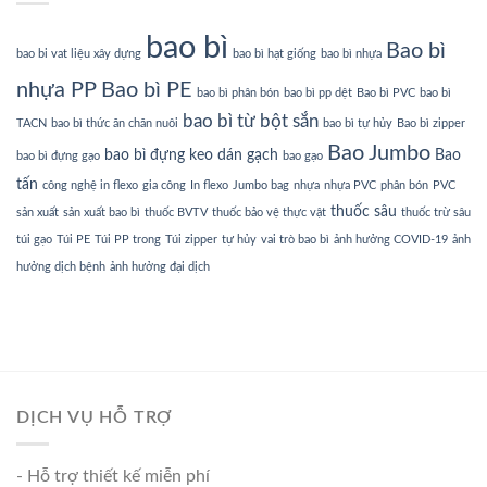
bao bì
Bao bì
bao bi vat liệu xây dựng
bao bì hạt giống
bao bì nhựa
nhựa PP
Bao bì PE
bao bì phân bón
bao bì pp dệt
Bao bì PVC
bao bì
bao bì từ bột sắn
TACN
bao bì thức ăn chăn nuôi
bao bì tự hủy
Bao bì zipper
Bao Jumbo
bao bì đựng keo dán gạch
Bao
bao bì đựng gạo
bao gạo
tấn
công nghệ in flexo
gia công
In flexo
Jumbo bag
nhựa
nhựa PVC
phân bón
PVC
thuốc sâu
sản xuất
sản xuất bao bì
thuốc BVTV
thuốc bảo vệ thực vật
thuốc trừ sâu
túi gạo
Túi PE
Túi PP trong
Túi zipper
tự hủy
vai trò bao bì
ảnh hưởng COVID-19
ảnh
hưởng dịch bệnh
ảnh hưởng đại dịch
DỊCH VỤ HỖ TRỢ
- Hỗ trợ thiết kế miễn phí