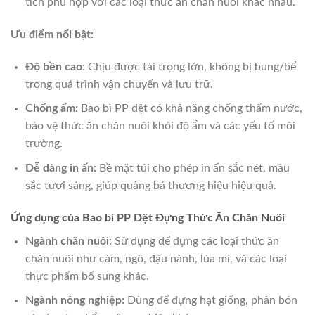
tích phù hợp với các loại thức ăn chăn nuôi khác nhau.
Ưu điểm nổi bật:
Độ bền cao:
Chịu được tải trọng lớn, không bị bung/bể
trong quá trình vận chuyển và lưu trữ.
Chống ẩm:
Bao bì PP dệt có khả năng chống thấm nước,
bảo vệ thức ăn chăn nuôi khỏi độ ẩm và các yếu tố môi
trường.
Dễ dàng in ấn:
Bề mặt túi cho phép in ấn sắc nét, màu
sắc tươi sáng, giúp quảng bá thương hiệu hiệu quả.
Ứng dụng của Bao bì PP Dệt Đựng Thức Ăn Chăn Nuôi
Ngành chăn nuôi:
Sử dụng để đựng các loại thức ăn
chăn nuôi như cám, ngô, đậu nành, lúa mì, và các loại
thực phẩm bổ sung khác.
Ngành nông nghiệp:
Dùng để đựng hạt giống, phân bón