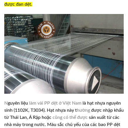
được đan dệt.
N
guyên liệu
làm vải PP dệt ở Việt Nam
là hạt nhựa nguyên
sinh
(1102K, T3034). Hạt nhựa này t
hường
được nhập khẩu
từ Thái Lan, Ả Rập hoặc
cũng có thể được
sản xuất từ các
nhà máy trong nước. Màu sắc chủ yếu của các bao PP dệt