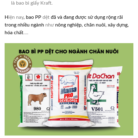
là bao bì giấy Kraft.
H
iện nay
, bao PP
dệt
đã và đang được sử dụng rộng rãi
trong nhiều ngành
như
nông nghiệp, chăn nuôi, xây dựng,
hóa chất
….