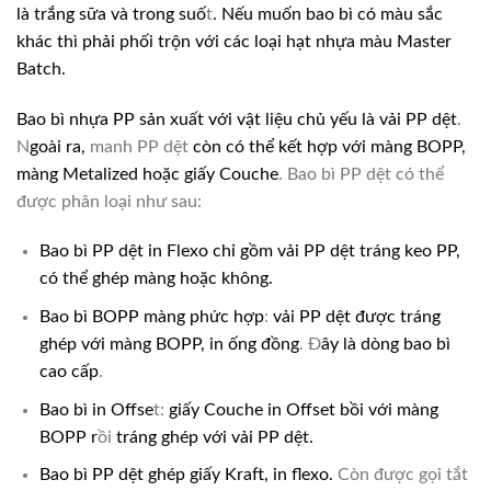
là trắng sữa và trong suố
t
. Nếu muốn bao bì có màu sắc
khác thì phải phối trộn với các loại hạt nhựa màu Master
Batch.
Bao bì nhựa PP sản xuất với vật liệu chủ yếu là vải PP dệt
.
N
goài ra,
manh PP dệt
còn có thể kết hợp với màng BOPP,
màng Metalized hoặc giấy Couche
. Bao bì PP dệt có thể
được phân loại như sau:
Bao bì PP dệt in Flexo chỉ gồm vải PP dệt tráng keo PP,
có thể ghép màng hoặc không.
Bao bì BOPP màng phức hợp
:
vải PP dệt được tráng
ghép với màng BOPP, in ống đồng
. Đ
ây là dòng bao bì
cao cấp
.
Bao bì in Offse
t:
giấy Couche in Offset bồi với màng
BOPP r
ồi
tráng ghép với vải PP dệt.
Bao bì PP dệt ghép giấy Kraft, in flexo.
Còn được gọi tắt