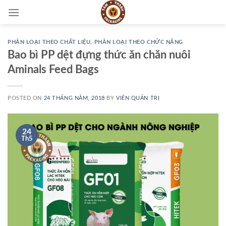
Skip
to
content
PHÂN LOẠI THEO CHẤT LIỆU
,
PHÂN LOẠI THEO CHỨC NĂNG
Bao bì PP dệt đựng thức ăn chăn nuôi
Aminals Feed Bags
POSTED ON
24 THÁNG NĂM, 2018
BY
VIÊN QUẢN TRỊ
24
Th5