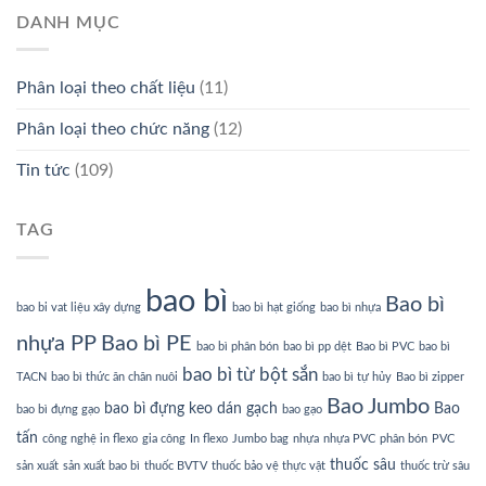
DANH MỤC
Phân loại theo chất liệu
(11)
Phân loại theo chức năng
(12)
Tin tức
(109)
TAG
bao bì
Bao bì
bao bi vat liệu xây dựng
bao bì hạt giống
bao bì nhựa
nhựa PP
Bao bì PE
bao bì phân bón
bao bì pp dệt
Bao bì PVC
bao bì
bao bì từ bột sắn
TACN
bao bì thức ăn chăn nuôi
bao bì tự hủy
Bao bì zipper
Bao Jumbo
bao bì đựng keo dán gạch
Bao
bao bì đựng gạo
bao gạo
tấn
công nghệ in flexo
gia công
In flexo
Jumbo bag
nhựa
nhựa PVC
phân bón
PVC
thuốc sâu
sản xuất
sản xuất bao bì
thuốc BVTV
thuốc bảo vệ thực vật
thuốc trừ sâu