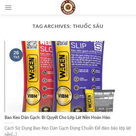
Skip
to
content
TAG ARCHIVES:
THUỐC SÂU
28
Th3
Bao Keo Dán Gạch: Bí Quyết Cho Lớp Lát Nền Hoàn Hảo
Cách Sử Dụng Bao Keo Dán Gạch Đúng Chuẩn Để đảm bảo lớp lát
nền[...]