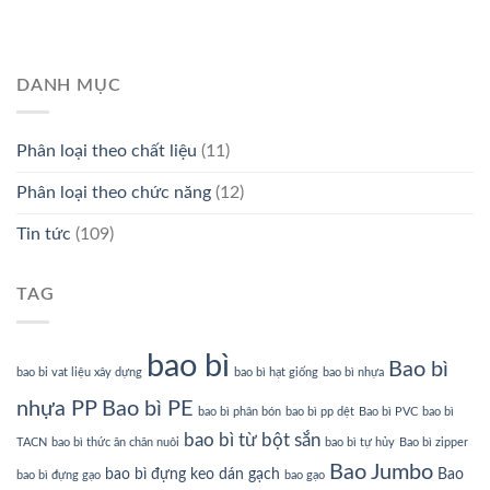
DANH MỤC
Phân loại theo chất liệu
(11)
Phân loại theo chức năng
(12)
Tin tức
(109)
TAG
bao bì
Bao bì
bao bi vat liệu xây dựng
bao bì hạt giống
bao bì nhựa
nhựa PP
Bao bì PE
bao bì phân bón
bao bì pp dệt
Bao bì PVC
bao bì
bao bì từ bột sắn
TACN
bao bì thức ăn chăn nuôi
bao bì tự hủy
Bao bì zipper
Bao Jumbo
bao bì đựng keo dán gạch
Bao
bao bì đựng gạo
bao gạo