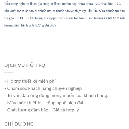
tấn
công nghệ in flexo
gia công
In flexo
Jumbo bag
nhựa
nhựa PVC
phân bón
PVC
thuốc sâu
sản xuất
sản xuất bao bì
thuốc BVTV
thuốc bảo vệ thực vật
thuốc trừ sâu
túi gạo
Túi PE
Túi PP trong
Túi zipper
tự hủy
vai trò bao bì
ảnh hưởng COVID-19
ảnh
hưởng dịch bệnh
ảnh hưởng đại dịch
DỊCH VỤ HỖ TRỢ
- Hỗ trợ thiết kế miễn phí
- Chăm sóc khách hàng chuyên nghiệp
- Tư vấn đáp ứng đúng mong muốn của khách hàng.
- Máy móc thiết bị - công nghệ hiện đại
- Chất lượng đảm bảo - Giá cả hợp lý
CHỈ ĐƯỜNG