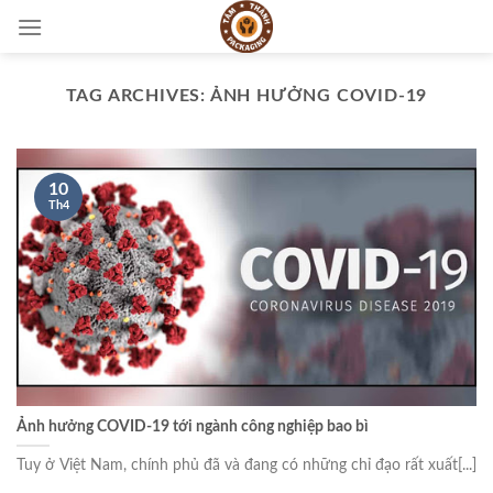
Skip
to
content
TAG ARCHIVES:
ẢNH HƯỞNG COVID-19
10
Th4
Ảnh hưởng COVID-19 tới ngành công nghiệp bao bì
Tuy ở Việt Nam, chính phủ đã và đang có những chỉ đạo rất xuất[...]