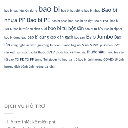
bao bì
Bao bì
bao bi vat liệu xây dựng
bao bì hạt giống
bao bì nhựa
nhựa PP
Bao bì PE
bao bì phân bón
bao bì pp dệt
Bao bì PVC
bao bì
bao bì từ bột sắn
TACN
bao bì thức ăn chăn nuôi
bao bì tự hủy
Bao bì zipper
Bao Jumbo
bao bì đựng keo dán gạch
Bao
bao bì đựng gạo
bao gạo
tấn
công nghệ in flexo
gia công
In flexo
Jumbo bag
nhựa
nhựa PVC
phân bón
PVC
thuốc sâu
sản xuất
sản xuất bao bì
thuốc BVTV
thuốc bảo vệ thực vật
thuốc trừ sâu
túi gạo
Túi PE
Túi PP trong
Túi zipper
tự hủy
vai trò bao bì
ảnh hưởng COVID-19
ảnh
hưởng dịch bệnh
ảnh hưởng đại dịch
DỊCH VỤ HỖ TRỢ
- Hỗ trợ thiết kế miễn phí