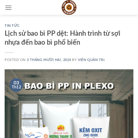
Skip
to
content
TIN TỨC
Lịch sử bao bì PP dệt: Hành trình từ sợi
nhựa đến bao bì phổ biến
POSTED ON
3 THÁNG MƯỜI HAI, 2024
BY
VIÊN QUẢN TRỊ
03
Th12