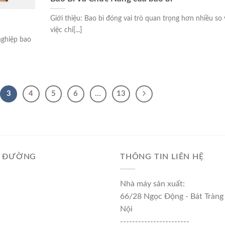
Giới thiệu: Bao bì đóng vai trò quan trọng hơn nhiều so 
việc chỉ[...]
nghiệp bao
3
4
5
6
…
13
Ỉ ĐƯỜNG
THÔNG TIN LIÊN HỆ
Nhà máy sản xuất:
66/28 Ngọc Động - Bát Tràng
Nội
-----------------------