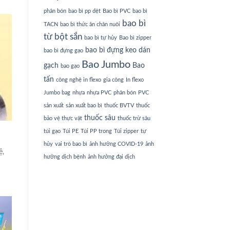
phân bón
bao bì pp dệt
Bao bì PVC
bao bì
bao bì
TACN
bao bì thức ăn chăn nuôi
từ bột sắn
bao bì tự hủy
Bao bì zipper
bao bì đựng keo dán
bao bì đựng gạo
Bao Jumbo
gạch
Bao
bao gạo
tấn
công nghệ in flexo
gia công
In flexo
Jumbo bag
nhựa
nhựa PVC
phân bón
PVC
sản xuất
sản xuất bao bì
thuốc BVTV
thuốc
thuốc sâu
bảo vệ thực vật
thuốc trừ sâu
túi gạo
Túi PE
Túi PP trong
Túi zipper
tự
hủy
vai trò bao bì
ảnh hưởng COVID-19
ảnh
ệ,
hưởng dịch bệnh
ảnh hưởng đại dịch