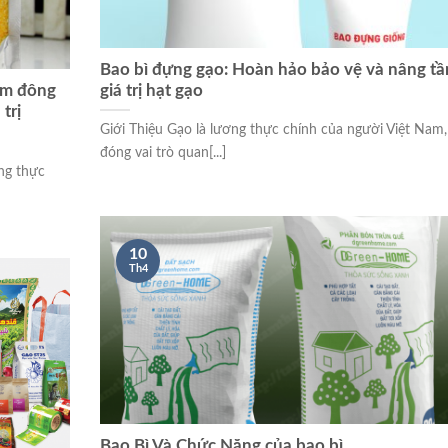
Bao bì đựng gạo: Hoàn hảo bảo vệ và nâng t
ẩm đông
giá trị hạt gạo
trị
Giới Thiệu Gạo là lương thực chính của người Việt Nam,
đóng vai trò quan[...]
ng thực
10
Th4
Bao Bì Và Chức Năng của bao bì