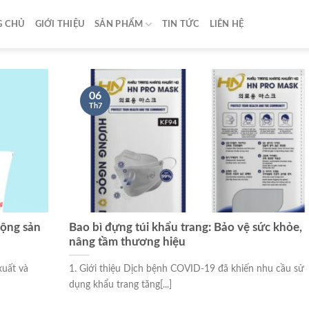
G CHỦ
GIỚI THIỆU
SẢN PHẨM
TIN TỨC
LIÊN HỆ
06
Th7
động sản
Bao bì đựng túi khẩu trang: Bảo vệ sức khỏe,
nâng tầm thương hiệu
xuất và
1. Giới thiệu Dịch bệnh COVID-19 đã khiến nhu cầu sử
dụng khẩu trang tăng[...]