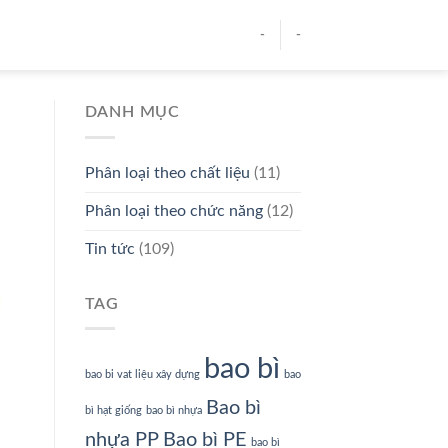
-
-
DANH MỤC
Phân loại theo chất liệu
(11)
Phân loại theo chức năng
(12)
Tin tức
(109)
TAG
bao bì
bao bi vat liệu xây dựng
bao
Bao bì
bì hạt giống
bao bì nhựa
nhựa PP
Bao bì PE
bao bì