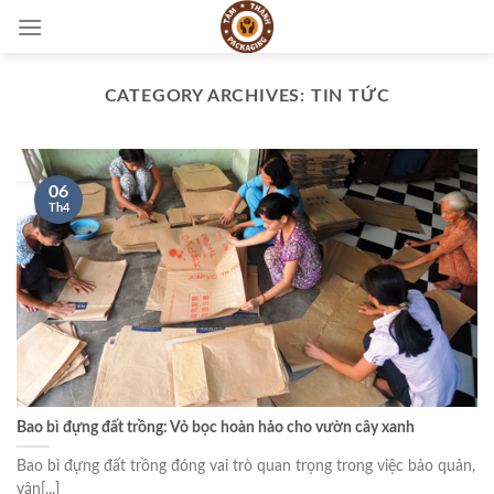
Skip
to
content
CATEGORY ARCHIVES:
TIN TỨC
06
Th4
Bao bì đựng đất trồng: Vỏ bọc hoàn hảo cho vườn cây xanh
Bao bì đựng đất trồng đóng vai trò quan trọng trong việc bảo quản,
vận[...]