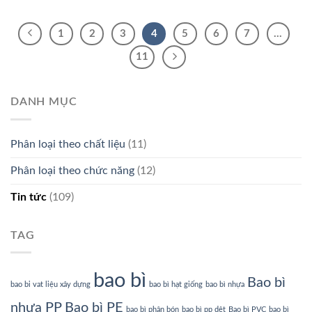
1
2
3
4
5
6
7
…
11
DANH MỤC
Phân loại theo chất liệu
(11)
Phân loại theo chức năng
(12)
Tin tức
(109)
TAG
bao bì
Bao bì
bao bi vat liệu xây dựng
bao bì hạt giống
bao bì nhựa
nhựa PP
Bao bì PE
bao bì phân bón
bao bì pp dệt
Bao bì PVC
bao bì