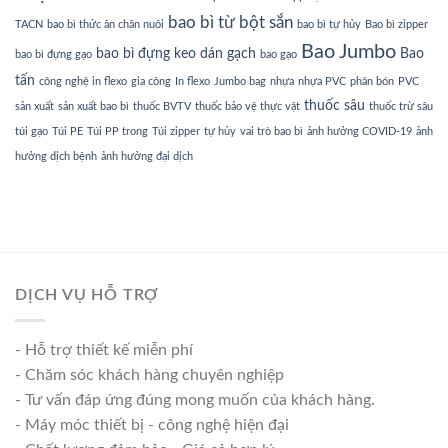
bao bì từ bột sắn
TACN
bao bì thức ăn chăn nuôi
bao bì tự hủy
Bao bì zipper
Bao Jumbo
bao bì đựng keo dán gạch
Bao
bao bì đựng gạo
bao gạo
tấn
công nghệ in flexo
gia công
In flexo
Jumbo bag
nhựa
nhựa PVC
phân bón
PVC
thuốc sâu
sản xuất
sản xuất bao bì
thuốc BVTV
thuốc bảo vệ thực vật
thuốc trừ sâu
túi gạo
Túi PE
Túi PP trong
Túi zipper
tự hủy
vai trò bao bì
ảnh hưởng COVID-19
ảnh
hưởng dịch bệnh
ảnh hưởng đại dịch
DỊCH VỤ HỖ TRỢ
- Hỗ trợ thiết kế miễn phí
- Chăm sóc khách hàng chuyên nghiệp
- Tư vấn đáp ứng đúng mong muốn của khách hàng.
- Máy móc thiết bị - công nghệ hiện đại