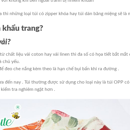
c với không khí bên ngoài tránh bị nhiễm khuẩn
a thì những loại túi có zipper khóa hay túi dán băng miệng sẽ là
h khẩu trang?
vải?
 chất liệu vải coton hay vải linen thì đa số có họa tiết bắt mắt
à chủ yếu.
ể đeo che nắng kèm theo là hạn chế bụi bẩn khi ra đường .
ưa đến nay . Túi thường được sử dụng cho loại này là túi OPP có
ị kiểm tra nghiêm ngặt hơn .