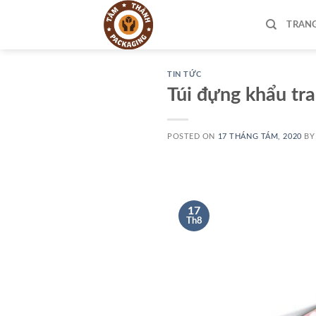
Skip
to
TRAN
content
TIN TỨC
Túi đựng khẩu tr
POSTED ON
17 THÁNG TÁM, 2020
B
17
Th8