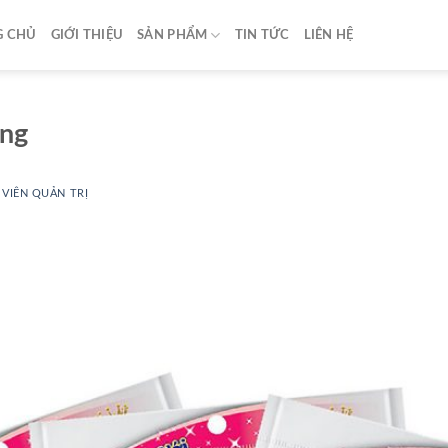
G CHỦ
GIỚI THIỆU
SẢN PHẨM
TIN TỨC
LIÊN HỆ
ang
Y
VIÊN QUẢN TRỊ