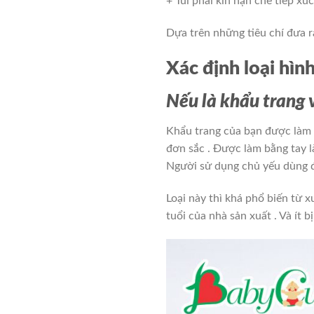
+ Túi phải kín hạn chế tiếp xú
Dựa trên những tiêu chí đưa r
Xác định loại hìn
Nếu là khẩu trang 
Khẩu trang của bạn được làm từ
đơn sắc . Được làm bằng tay l
Người sử dụng chủ yếu dùng đ
Loại này thì khá phổ biến từ x
tuổi của nhà sản xuất . Và ít b