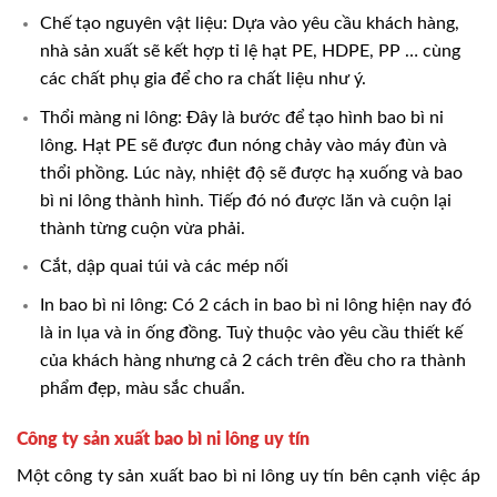
Chế tạo nguyên vật liệu: Dựa vào yêu cầu khách hàng,
nhà sản xuất sẽ kết hợp tỉ lệ hạt PE, HDPE, PP … cùng
các chất phụ gia để cho ra chất liệu như ý.
Thổi màng ni lông: Đây là bước để tạo hình bao bì ni
lông. Hạt PE sẽ được đun nóng chảy vào máy đùn và
thổi phồng. Lúc này, nhiệt độ sẽ được hạ xuống và bao
bì ni lông thành hình. Tiếp đó nó được lăn và cuộn lại
thành từng cuộn vừa phải.
Cắt, dập quai túi và các mép nối
In bao bì ni lông: Có 2 cách in bao bì ni lông hiện nay đó
là in lụa và in ống đồng. Tuỳ thuộc vào yêu cầu thiết kế
của khách hàng nhưng cả 2 cách trên đều cho ra thành
phẩm đẹp, màu sắc chuẩn.
Công ty sản xuất bao bì ni lông uy tín
Một công ty sản xuất bao bì ni lông uy tín bên cạnh việc áp