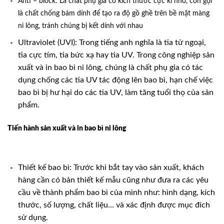
Anti – block: Là chất phụ gia có kích thước cực kì nhỏ, còn gọi
là chất chống bám dính để tạo ra độ gồ ghề trên bề mặt màng
ni lông, tránh chúng bị kết dính với nhau
Ultraviolet (UVI): Trong tiếng anh nghĩa là tia tử ngoại,
tia cực tím, tia bức xạ hay tia UV. Trong công nghiệp sản
xuất và in bao bì ni lông, chúng là chất phụ gia có tác
dụng chống các tia UV tác động lên bao bì, hạn chế việc
bao bì bị hư hại do các tia UV, làm tăng tuổi thọ của sản
phẩm.
Tiến hành sản xuất và in bao bì ni lông
Thiết kế bao bì: Trước khi bắt tay vào sản xuất, khách
hàng cần có bản thiết kế mẫu cũng như đưa ra các yêu
cầu về thành phẩm bao bì của mình như: hình dạng, kích
thước, số lượng, chất liệu… và xác định được mục đích
sử dụng.