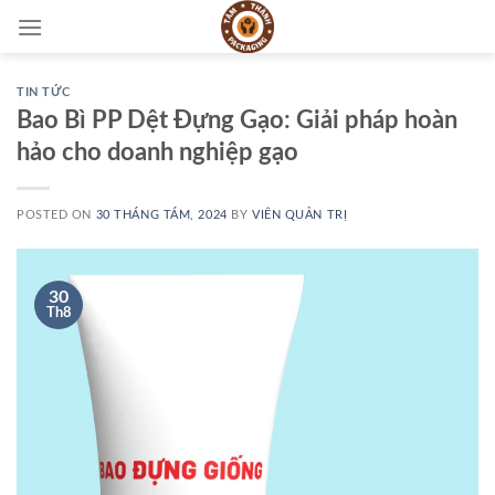
Skip
to
content
TIN TỨC
Bao Bì PP Dệt Đựng Gạo: Giải pháp hoàn
hảo cho doanh nghiệp gạo
POSTED ON
30 THÁNG TÁM, 2024
BY
VIÊN QUẢN TRỊ
30
Th8