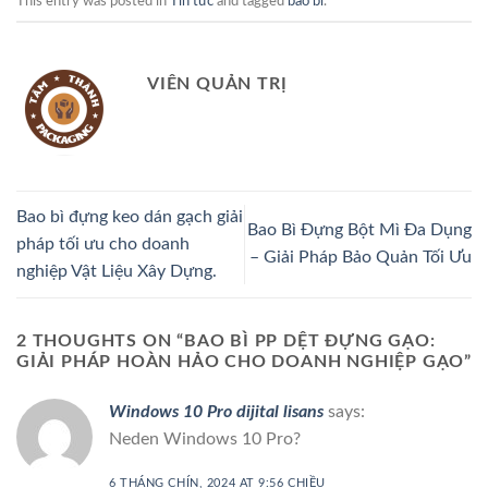
This entry was posted in
Tin tức
and tagged
bao bì
.
VIÊN QUẢN TRỊ
Bao bì đựng keo dán gạch giải
Bao Bì Đựng Bột Mì Đa Dụng
pháp tối ưu cho doanh
– Giải Pháp Bảo Quản Tối Ưu
nghiệp Vật Liệu Xây Dựng.
2 THOUGHTS ON “
BAO BÌ PP DỆT ĐỰNG GẠO:
GIẢI PHÁP HOÀN HẢO CHO DOANH NGHIỆP GẠO
”
Windows 10 Pro dijital lisans
says:
Neden Windows 10 Pro?
6 THÁNG CHÍN, 2024 AT 9:56 CHIỀU