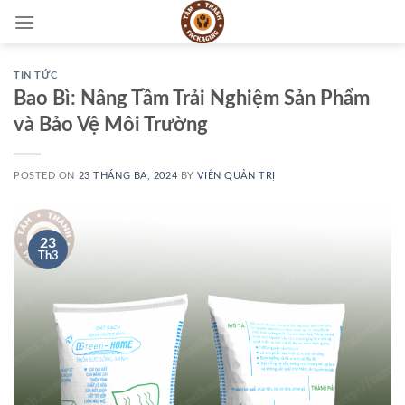
Skip
to
content
TIN TỨC
Bao Bì: Nâng Tầm Trải Nghiệm Sản Phẩm
và Bảo Vệ Môi Trường
POSTED ON
23 THÁNG BA, 2024
BY
VIÊN QUẢN TRỊ
23
Th3